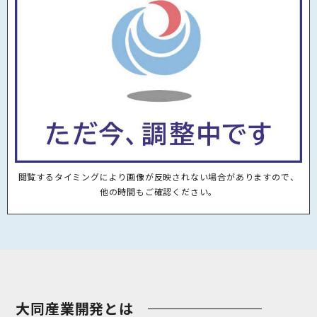
2025.06.19
北海道湧別高等学校様より感謝状を頂戴し
ました
2025.02.27
北海道森林管理局長賞（主任技術者表彰）
受賞のお知らせ
2025.02.18
林野庁長官賞受賞のお知らせ
閲覧するタイミングにより画像が反映されない場合がありますので、
他の時間もご確認ください。
2024.11.03
労働災害無災害日数4,000日達成！
2024.07.23
お陰様で創立６０周年を迎えました
2023.06.21
労働災害無災害日数3,500日達成！
大同産業開発とは