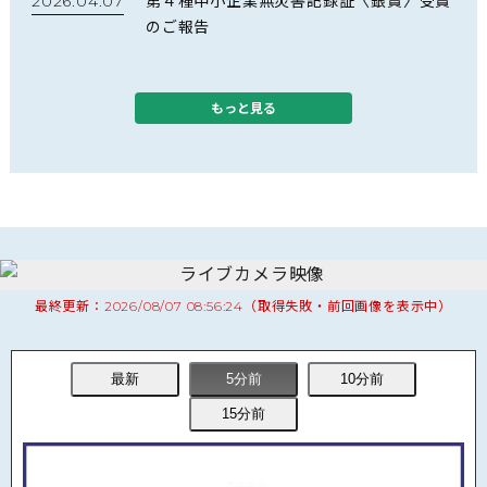
2026.04.07
第４種中小企業無災害記録証〈銀賞〉受賞
のご報告
2026.03.18
労働災害 無災害日数4,500日達成のお知ら
もっと見る
せ
2026.02.26
林野庁長官賞ならびに北海道森林管理局長
賞（監理技術者表彰）受賞のご報告
2026.01.08
JR北海道様より感謝状を拝受いたしました
最終更新：2026/08/07 08:56:24（取得失敗・前回画像を表示中）
2025.08.25
白滝管理ステーション見学会を開催しまし
た
2025.07.29
北海道開発局様より「令和７年度 工事成績
優秀企業認定書」を授与されました